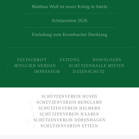
Matthias Wulf ist neuer König in Atteln
Schützenfest 2026
Einladung zum Krombacher Dreiklang
FESTSCHRIFT
SATZUNG
DOWNLOADS
MITGLIED WERDEN
SCHÜTZENHALLE MIETEN
IMPRESSUM
DATENSCHUTZ
SCHÜTZENVEREIN HUSEN
SCHÜTZENVEREIN HENGLARN
SCHÜTZENVEREIN HELMERN
SCHÜTZENVEREIN HAAREN
SCHÜTZENVEREIN DÖRENHAGEN
SCHÜTZENVEREIN ETTELN