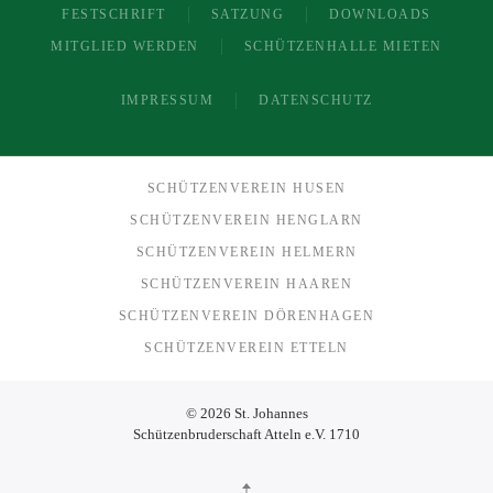
FESTSCHRIFT
SATZUNG
DOWNLOADS
MITGLIED WERDEN
SCHÜTZENHALLE MIETEN
IMPRESSUM
DATENSCHUTZ
SCHÜTZENVEREIN HUSEN
SCHÜTZENVEREIN HENGLARN
SCHÜTZENVEREIN HELMERN
SCHÜTZENVEREIN HAAREN
SCHÜTZENVEREIN DÖRENHAGEN
SCHÜTZENVEREIN ETTELN
©
2026
St. Johannes
Schützenbruderschaft Atteln e.V. 1710